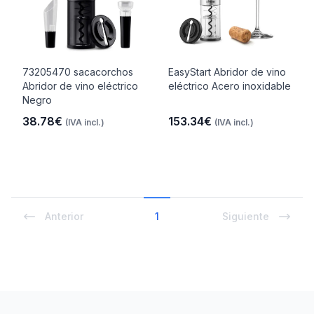
73205470 sacacorchos
EasyStart Abridor de vino
Abridor de vino eléctrico
eléctrico Acero inoxidable
Negro
38.78€
153.34€
(IVA incl.)
(IVA incl.)
Anterior
1
Siguiente
Footer