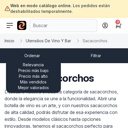
Web en modo catálogo online.
Los pedidos están
deshabilitados temporalmente.
0
ofertasinformatica.com
Cart
Inicio
Utensilios De Vino Y Bar
Sacacorchos
Ordenar
Filtrar
Relevancia
Precio más bajo
Sacacorchos
Precio más alto
Más vendidos
Mejor valorados
Descubre nuestra exclusiva categoría de sacacorchos,
donde la elegancia se une a la funcionalidad. Abrir una
botella de vino es un arte, y con nuestros sacacorchos
de alta calidad, podrás disfrutar de esa experiencia con
estilo. Desde modelos clásicos hasta opciones
innovadoras, tenemos el sacacorchos perfecto para