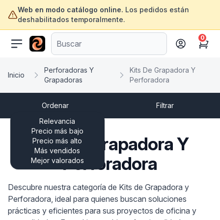
Web en modo catálogo online.
Los pedidos están
deshabilitados temporalmente.
0
ofertasinformatica.com
Cart
Perforadoras Y
Kits De Grapadora Y
Inicio
Grapadoras
Perforadora
Ordenar
Filtrar
Relevancia
Precio más bajo
Kits De Grapadora Y
Precio más alto
Más vendidos
Perforadora
Mejor valorados
Descubre nuestra categoría de Kits de Grapadora y
Perforadora, ideal para quienes buscan soluciones
prácticas y eficientes para sus proyectos de oficina y