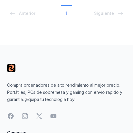
Anterior
1
Siguiente
Footer
Compra ordenadores de alto rendimiento al mejor precio.
Portátiles, PCs de sobremesa y gaming con envío rápido y
garantía. ¡Equipa tu tecnología hoy!
Facebook
Instagram
X
YouTube
Compras