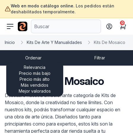
Web en modo catálogo online.
Los pedidos están
deshabilitados temporalmente.
0
ofertasinformatica.com
Cart
Inicio
Kits De Arte Y Manualidades
Kits De Mosaico
Ordenar
Filtrar
Relevancia
Precio más bajo
Kits De Mosaico
Precio más alto
Más vendidos
Mejor valorados
Descubre nuestra emocionante categoría de Kits de
Mosaico, donde la creatividad no tiene límites. Con
nuestros kits, podrás transformar cualquier espacio en
una obra de arte única. Diseñados tanto para
principiantes como para expertos, estos kits son la
herramienta perfecta para dar rienda suelta a tu