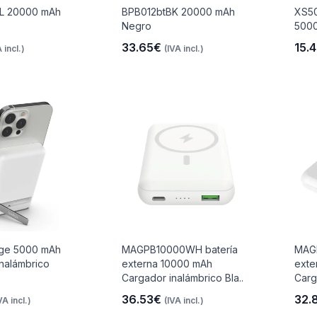
L 20000 mAh
BPB012btBK 20000 mAh
XS50
Negro
5000
33.65€
15.
 incl.)
(IVA incl.)
ge 5000 mAh
MAGPB10000WH batería
MAG
nalámbrico
externa 10000 mAh
exte
Cargador inalámbrico Bla..
Carg
36.53€
32.
VA incl.)
(IVA incl.)