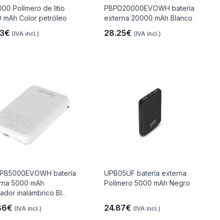
00 Polímero de litio
PBPD20000EVOWH batería
 mAh Color petróleo
externa 20000 mAh Blanco
43€
28.25€
(IVA incl.)
(IVA incl.)
PB5000EVOWH batería
UPB05UF batería externa
rna 5000 mAh
Polímero 5000 mAh Negro
ador inalámbrico Bl..
86€
24.87€
(IVA incl.)
(IVA incl.)