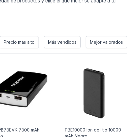
edad de productos y elige el que mejor se adapte a tu
Precio más alto
Más vendidos
Mejor valorados
PB78EVK 7800 mAh
PBE10000 Ión de litio 10000
ro
mAh Negro