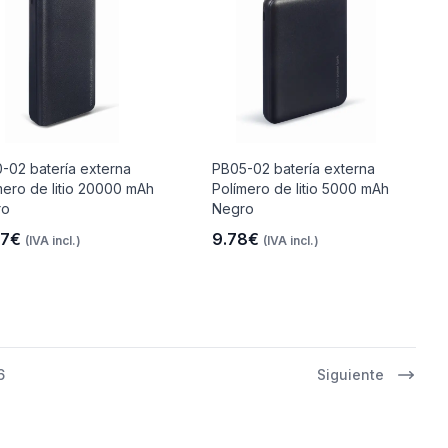
-02 batería externa
PB05-02 batería externa
mero de litio 20000 mAh
Polímero de litio 5000 mAh
ro
Negro
97€
9.78€
(IVA incl.)
(IVA incl.)
6
Siguiente