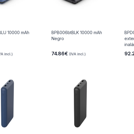
BLU 10000 mAh
BPB006btBLK 10000 mAh
BPD0
Negro
exte
inal
74.86€
92.
VA incl.)
(IVA incl.)