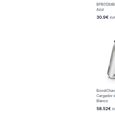
BPB012btB
Azul
30.9€
(IVA
BoostChar
Cargador i
Blanco
58.52€
(I