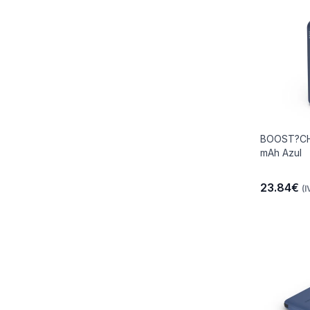
BOOST?CH
mAh Azul
23.84€
(I