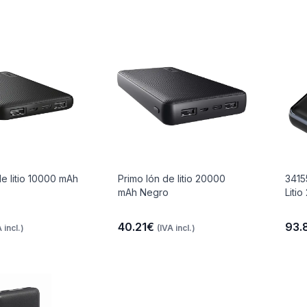
de litio 10000 mAh
Primo Ión de litio 20000
3415
mAh Negro
Liti
40.21€
93.
 incl.)
(IVA incl.)