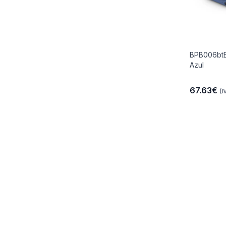
BPB006bt
Azul
67.63€
(I