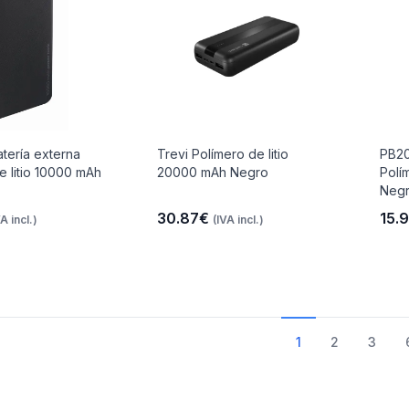
tería externa
Trevi Polímero de litio
PB20
e litio 10000 mAh
20000 mAh Negro
Polí
Neg
30.87€
15.
VA incl.)
(IVA incl.)
1
2
3