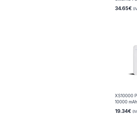
34.65€
(I
io
 Libre
XS10000 Po
les Y
10000 mAh
19.34€
(I
Y