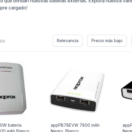
 que brindan nuestras baterías externas. Explora nuestra vari
mpre cargado!
tos
Relevancia
Precio más bajo
0W batería
appPB78EVW 7800 mAh
app
800 mAh Blanco
Negro, Blanco
Neg