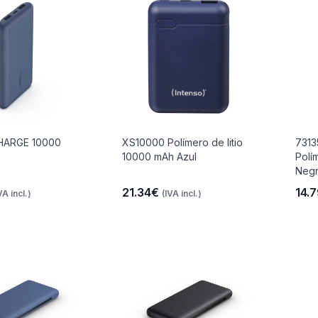
ARGE 10000
XS10000 Polímero de litio
7313
10000 mAh Azul
Polí
Neg
21.34€
14.
VA incl.)
(IVA incl.)