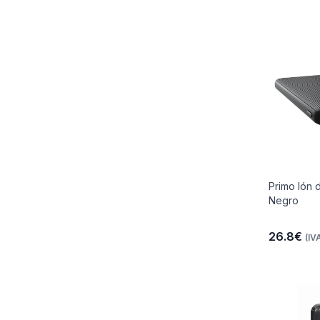
Primo Ión 
Negro
26.8€
(IVA