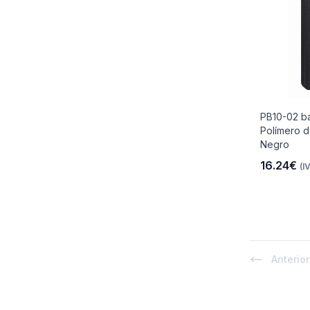
PB10-02 ba
Polímero d
Negro
16.24€
(I
Anterior