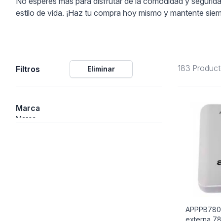
No esperes más para disfrutar de la comodidad y seguridad
estilo de vida. ¡Haz tu compra hoy mismo y mantente sie
ción
183 Produc
Filtros
Eliminar
áficos
ión
Marca
Marca
APPPB780
externa 7
nal