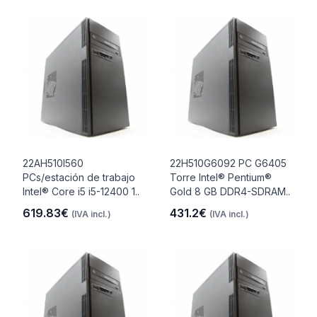
22AH510I560
22H510G6092 PC G6405
PCs/estación de trabajo
Torre Intel® Pentium®
Intel® Core i5 i5-12400 1..
Gold 8 GB DDR4-SDRAM..
619.83€
431.2€
(IVA incl.)
(IVA incl.)