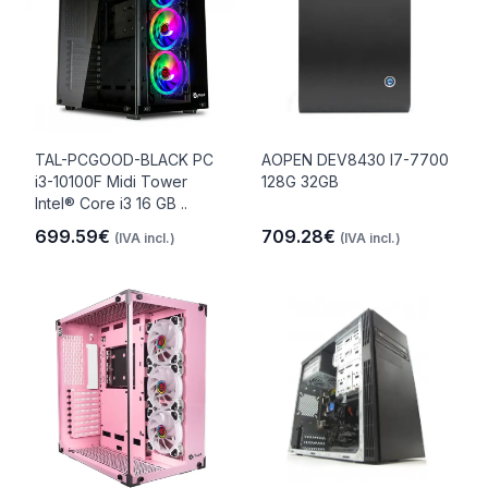
TAL-PCGOOD-BLACK PC
AOPEN DEV8430 I7-7700
i3-10100F Midi Tower
128G 32GB
Intel® Core i3 16 GB ..
699.59€
709.28€
(IVA incl.)
(IVA incl.)