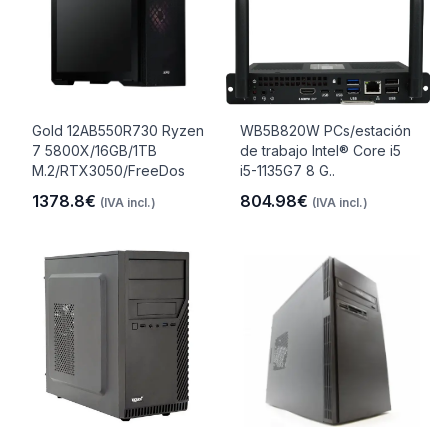
Gold 12AB550R730 Ryzen
WB5B820W PCs/estación
7 5800X/16GB/1TB
de trabajo Intel® Core i5
M.2/RTX3050/FreeDos
i5-1135G7 8 G..
1378.8€
804.98€
(IVA incl.)
(IVA incl.)