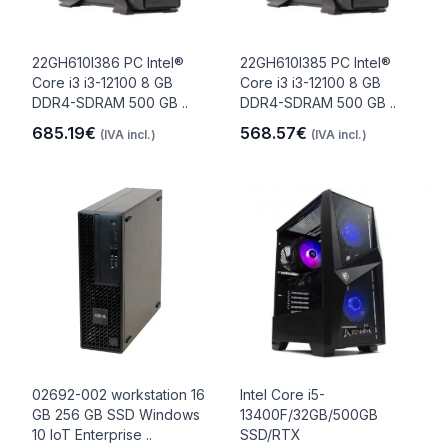
22GH610I386 PC Intel®
22GH610I385 PC Intel®
Core i3 i3-12100 8 GB
Core i3 i3-12100 8 GB
DDR4-SDRAM 500 GB ..
DDR4-SDRAM 500 GB ..
685.19€
568.57€
(IVA incl.)
(IVA incl.)
02692-002 workstation 16
Intel Core i5-
GB 256 GB SSD Windows
13400F/32GB/500GB
10 IoT Enterprise ..
SSD/RTX