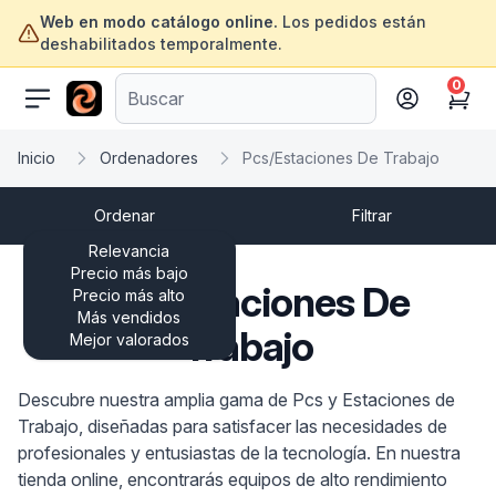
Web en modo catálogo online.
Los pedidos están
deshabilitados temporalmente.
0
ofertasinformatica.com
Cart
Inicio
Ordenadores
Pcs/Estaciones De Trabajo
Ordenar
Filtrar
Relevancia
Precio más bajo
Pcs/Estaciones De
Precio más alto
Más vendidos
Trabajo
Mejor valorados
Descubre nuestra amplia gama de Pcs y Estaciones de
Trabajo, diseñadas para satisfacer las necesidades de
profesionales y entusiastas de la tecnología. En nuestra
tienda online, encontrarás equipos de alto rendimiento