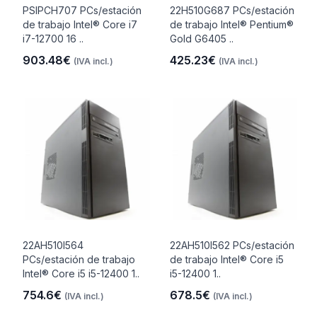
PSIPCH707 PCs/estación
22H510G687 PCs/estación
de trabajo Intel® Core i7
de trabajo Intel® Pentium®
i7-12700 16 ..
Gold G6405 ..
903.48€
425.23€
(IVA incl.)
(IVA incl.)
22AH510I564
22AH510I562 PCs/estación
PCs/estación de trabajo
de trabajo Intel® Core i5
Intel® Core i5 i5-12400 1..
i5-12400 1..
754.6€
678.5€
(IVA incl.)
(IVA incl.)