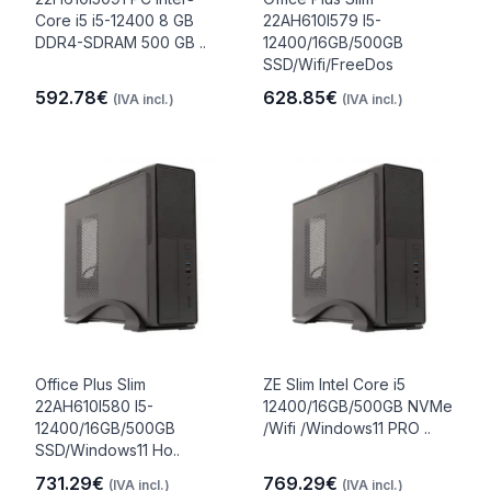
Core i5 i5-12400 8 GB
22AH610I579 I5-
DDR4-SDRAM 500 GB ..
12400/16GB/500GB
SSD/Wifi/FreeDos
592.78€
628.85€
(IVA incl.)
(IVA incl.)
Office Plus Slim
ZE Slim Intel Core i5
22AH610I580 I5-
12400/16GB/500GB NVMe
12400/16GB/500GB
/Wifi /Windows11 PRO ..
SSD/Windows11 Ho..
731.29€
769.29€
(IVA incl.)
(IVA incl.)