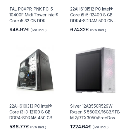
TAL-PCXPR-PNK PC i5-
22AH610I512 PC Intel®
10400F Midi Tower Intel®
Core i5 i5-12400 8 GB
Core i5 32 GB DDR..
DDR4-SDRAM 500 GB ..
948.92€
674.32€
(IVA incl.)
(IVA incl.)
22AH610I313 PC Intel®
Silver 12AB550R529W
Core i3 i3-12100 8 GB
Ryzen 5 5600X/16GB/1TB
DDR4-SDRAM 480 GB ..
M.2/RTX3050/FreeDos
586.77€
1224.64€
(IVA incl.)
(IVA incl.)