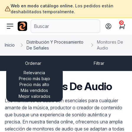
Web en modo catálogo online.
Los pedidos están
deshabilitados temporalmente.
0
ofertasinformatica.com
Cart
Distribución Y Procesamiento
Monitores De
Inicio
De Señales
Audio
Ordenar
Filtrar
Relevancia
Precio más bajo
Monitores De Audio
Precio más alto
Más vendidos
Mejor valorados
Los monitores de audio son esenciales para cualquier
amante de la música, productor o creador de contenido
que busque una experiencia de sonido auténtica y
precisa. En nuestra tienda online, ofrecemos una amplia
selección de monitores de audio que se adaptan a todas