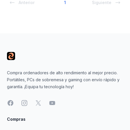
Anterior
1
Siguiente
Footer
Compra ordenadores de alto rendimiento al mejor precio.
Portátiles, PCs de sobremesa y gaming con envío rápido y
garantía. ¡Equipa tu tecnología hoy!
Facebook
Instagram
X
YouTube
Compras