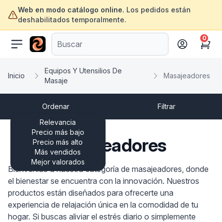
Web en modo catálogo online.
Los pedidos están
deshabilitados temporalmente.
0
ofertasinformatica.com
Cart
Equipos Y Utensilios De
Inicio
Masajeadores
Masaje
Ordenar
Filtrar
Relevancia
Precio más bajo
Masajeadores
Precio más alto
Más vendidos
Mejor valorados
Bienvenido a nuestra categoría de masajeadores, donde
el bienestar se encuentra con la innovación. Nuestros
productos están diseñados para ofrecerte una
experiencia de relajación única en la comodidad de tu
hogar. Si buscas aliviar el estrés diario o simplemente