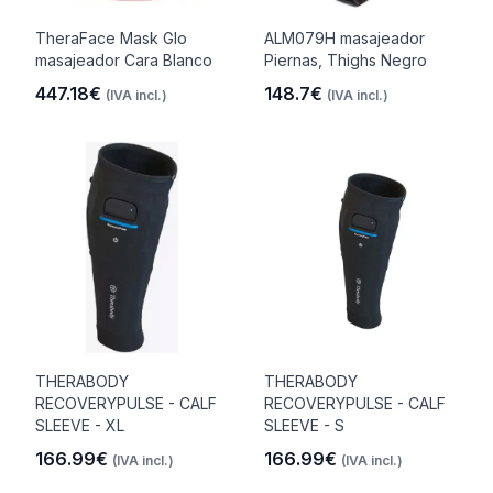
TheraFace Mask Glo
ALM079H masajeador
masajeador Cara Blanco
Piernas, Thighs Negro
447.18€
148.7€
(IVA incl.)
(IVA incl.)
THERABODY
THERABODY
RECOVERYPULSE - CALF
RECOVERYPULSE - CALF
SLEEVE - XL
SLEEVE - S
166.99€
166.99€
(IVA incl.)
(IVA incl.)