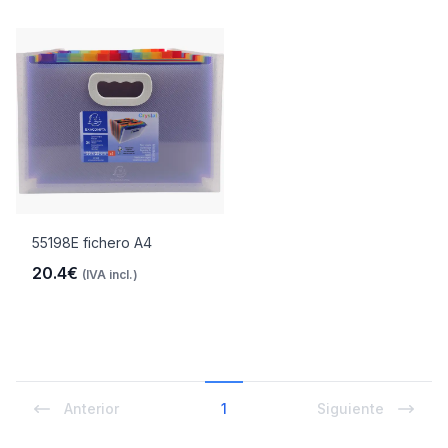
55198E fichero A4
20.4€
(IVA incl.)
Anterior
1
Siguiente