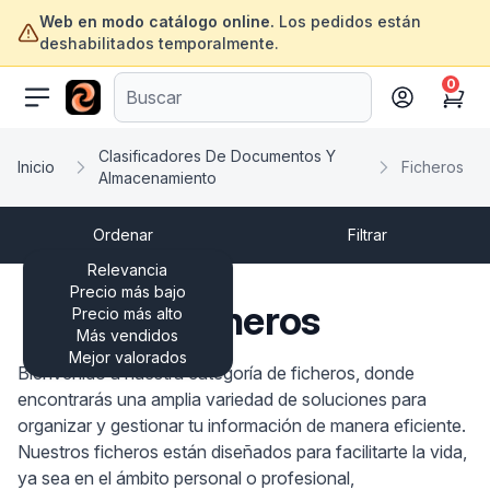
Web en modo catálogo online.
Los pedidos están
deshabilitados temporalmente.
0
ofertasinformatica.com
Cart
Clasificadores De Documentos Y
Inicio
Ficheros
Almacenamiento
Ordenar
Filtrar
Relevancia
Precio más bajo
Ficheros
Precio más alto
Más vendidos
Mejor valorados
Bienvenido a nuestra categoría de ficheros, donde
encontrarás una amplia variedad de soluciones para
organizar y gestionar tu información de manera eficiente.
Nuestros ficheros están diseñados para facilitarte la vida,
ya sea en el ámbito personal o profesional,