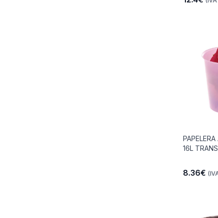
(IVA 
PAPELERA
16L TRANS
8.36€
(IVA