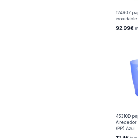
124907 pap
inoxidable
92.99€
(
45310D pap
Alrededor 
(PP) Azul
12.4€