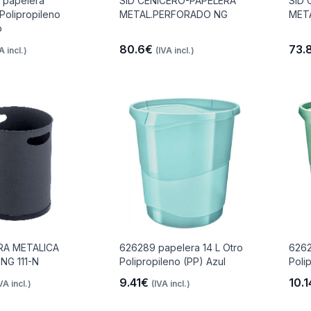
 papelera
SID CENICERO-PAPELERA
SID 
Polipropileno
METAL.PERFORADO NG
MET
o
80.6€
73.
A incl.)
(IVA incl.)
ERA METALICA
626289 papelera 14 L Otro
6262
NG 111-N
Polipropileno (PP) Azul
Poli
9.41€
10.
VA incl.)
(IVA incl.)