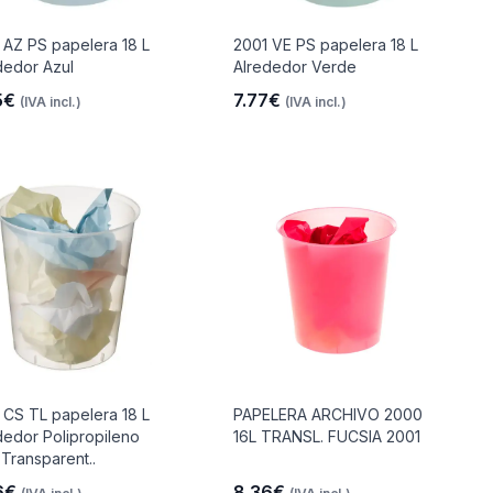
 AZ PS papelera 18 L
2001 VE PS papelera 18 L
dedor Azul
Alrededor Verde
5€
7.77€
(IVA incl.)
(IVA incl.)
 CS TL papelera 18 L
PAPELERA ARCHIVO 2000
dedor Polipropileno
16L TRANSL. FUCSIA 2001
 Transparent..
6€
8.36€