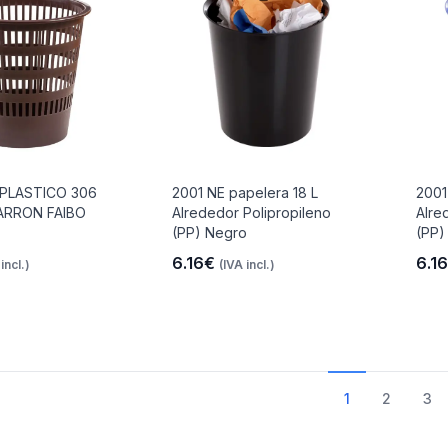
 PLASTICO 306
2001 NE papelera 18 L
2001
ARRON FAIBO
Alrededor Polipropileno
Alre
(PP) Negro
(PP)
6.16€
6.1
incl.)
(IVA incl.)
1
2
3