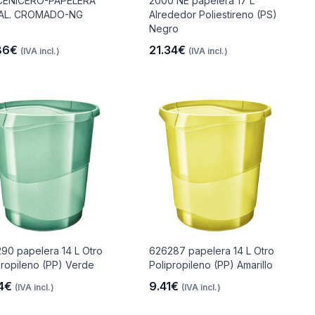
CENICERO-PAPELERA
2000 NE papelera 17 L
AL. CROMADO-NG
Alrededor Poliestireno (PS)
Negro
86€
21.34€
(IVA incl.)
(IVA incl.)
90 papelera 14 L Otro
626287 papelera 14 L Otro
propileno (PP) Verde
Polipropileno (PP) Amarillo
14€
9.41€
(IVA incl.)
(IVA incl.)