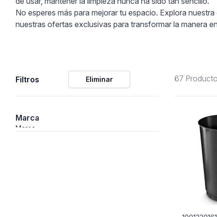
de usar, mantener la limpieza nunca ha sido tan sencillo.
No esperes más para mejorar tu espacio. Explora nuestra c
ción
nuestras ofertas exclusivas para transformar la manera en
67 Product
Filtros
Eliminar
áficos
ión
Marca
Marca
nal