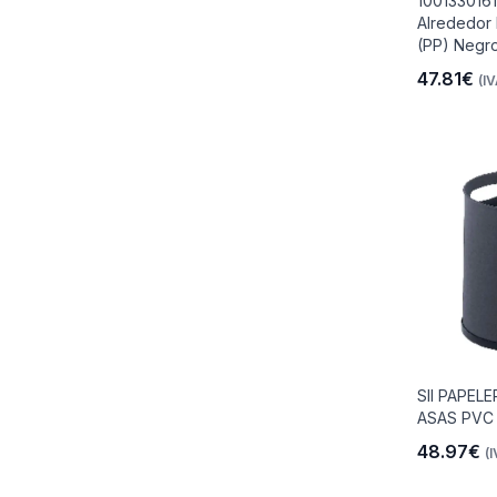
1001330161
Alrededor 
(PP) Negr
47.81€
(IV
io
 Libre
les Y
SII PAPEL
Y
ASAS PVC 
48.97€
(I