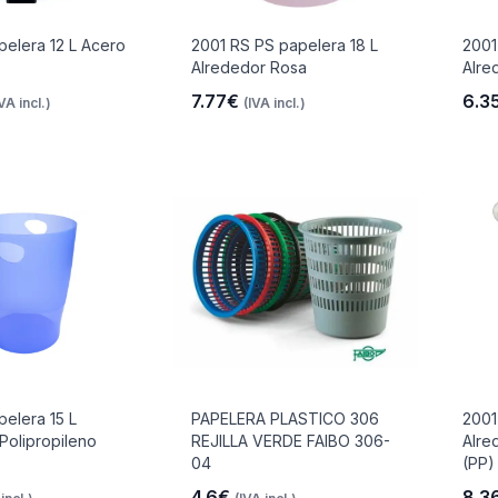
elera 12 L Acero
2001 RS PS papelera 18 L
2001
Alrededor Rosa
Alre
7.77€
6.3
IVA incl.)
(IVA incl.)
elera 15 L
PAPELERA PLASTICO 306
2001
Polipropileno
REJILLA VERDE FAIBO 306-
Alre
04
(PP)
4.6€
8.3