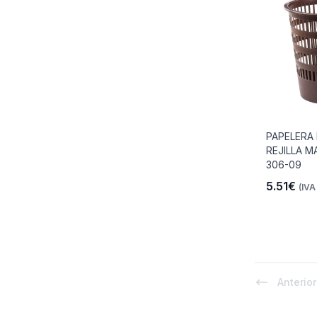
PAPELERA
REJILLA M
306-09
5.51€
(IVA 
Anterior