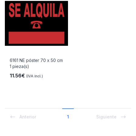
6161 NE póster 70 x 50 cm
1 pieza(s)
11.56€
(IVA incl.)
Anterior
1
Siguiente