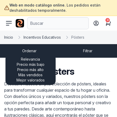
Web en modo catálogo online.
Los pedidos están
deshabilitados temporalmente.
0
ofertasinformatica.com
Cart
Inicio
Incentivos Educativos
Pósters
Ordenar
Filtrar
Relevancia
Precio más bajo
Pósters
Precio más alto
Más vendidos
Mejor valorados
Descubre nuestra amplia colección de pósters, ideales
para transformar cualquier espacio de tu hogar u oficina.
Con diseños únicos y variados, nuestros pósters son la
opción perfecta para añadir un toque personal y creativo
a tus paredes. Desde arte contemporáneo hasta
ilustraciones clásicas, aquí encontrarás el póster que se