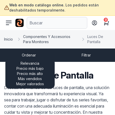
Web en modo catálogo online.
Los pedidos están
deshabilitados temporalmente.
0
ofertasinformatica.com
Cart
Componentes Y Accesorios
Luces De
Inicio
Para Monitores
Pantalla
Ordenar
Filtrar
Relevancia
Precio más bajo
Luces De Pantalla
Precio más alto
Más vendidos
Mejor valorados
Descubre el mundo de las luces de pantalla, una solución
innovadora que transformará tu experiencia visual. Ya
sea para trabajar, jugar o disfrutar de tus series favoritas,
contar con una adecuada iluminación es esencial para
cuidar tu vista y mejorar tu concentración. En nuestra