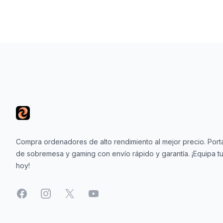
Footer
io
 Libre
Compra ordenadores de alto rendimiento al mejor precio. Portá
de sobremesa y gaming con envío rápido y garantía. ¡Equipa tu
les Y
hoy!
Y
Facebook
Instagram
X
YouTube