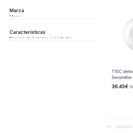
Marca
ción
Marca
Características
Numero de baterías soportadas
áficos
ión
T10C dete
Sensmitter
36.45€
(I
Anterior
nal