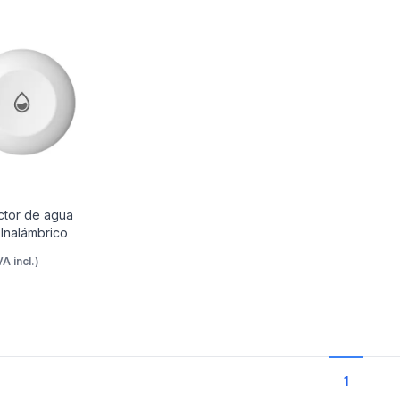
ctor de agua
 Inalámbrico
VA incl.)
1