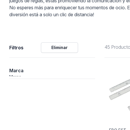
juegos de reglas, estás promoviendo la comunicación y el 
No esperes más para enriquecer tus momentos de ocio. Exp
ción
diversión está a solo un clic de distancia!
45 Product
Filtros
Eliminar
áficos
ión
Marca
Marca
nal