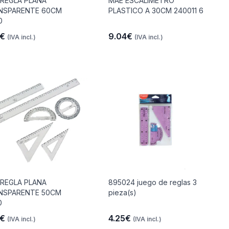
 REGLA PLANA
MAE ESCALIMETRO
NSPARENTE 60CM
PLASTICO A 30CM 240011 6
0
3€
9.04€
(IVA incl.)
(IVA incl.)
 REGLA PLANA
895024 juego de reglas 3
NSPARENTE 50CM
pieza(s)
0
2€
4.25€
(IVA incl.)
(IVA incl.)