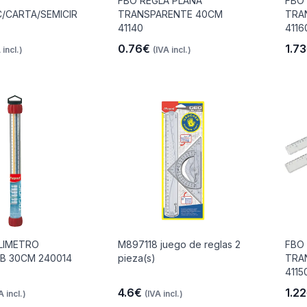
FBO REGLA PLANA
FBO
C/CARTA/SEMICIR
TRANSPARENTE 40CM
TRA
41140
4116
0.76€
1.7
 incl.)
(IVA incl.)
LIMETRO
M897118 juego de reglas 2
FBO
 B 30CM 240014
pieza(s)
TRA
4115
4.6€
1.2
A incl.)
(IVA incl.)