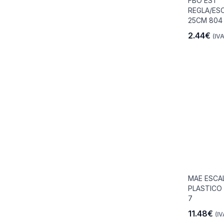
FBO EST
REGLA/ES
25CM 804
2.44€
(IVA
io
 Libre
les Y
MAE ESCA
Y
PLASTICO
7
11.48€
(IV