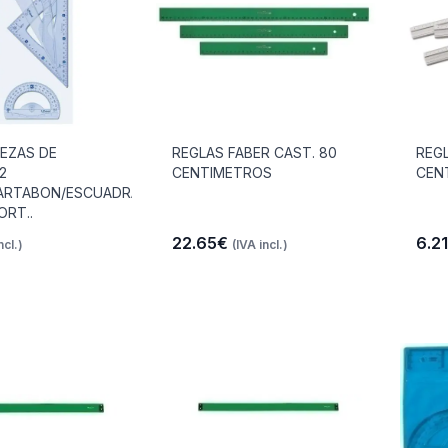
IEZAS DE
REGLAS FABER CAST. 80
REGL
2
CENTIMETROS
CEN
ARTABON/ESCUADRA
ORT..
22.65€
6.2
ncl.)
(IVA incl.)