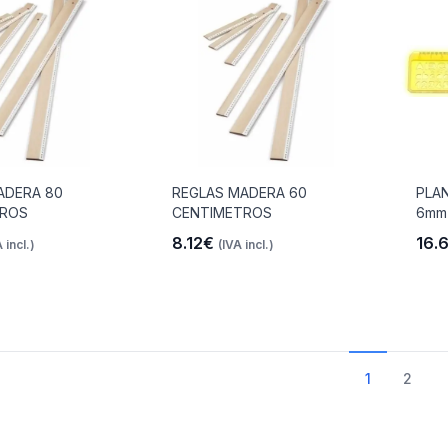
ADERA 80
REGLAS MADERA 60
PLA
TROS
CENTIMETROS
6mm 
8.12€
16.
 incl.)
(IVA incl.)
1
2