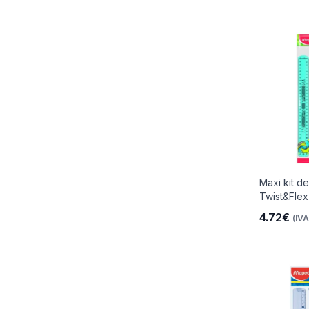
Maxi kit d
Twist&Fle
4.72€
(IVA