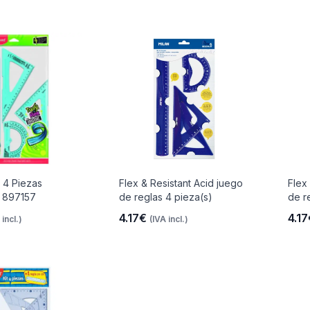
e 4 Piezas
Flex & Resistant Acid juego
Flex
x 897157
de reglas 4 pieza(s)
de r
4.17€
4.1
 incl.)
(IVA incl.)