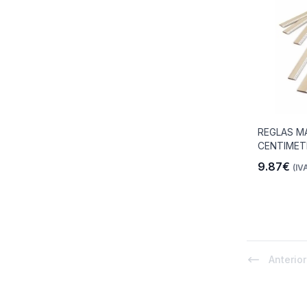
REGLAS M
CENTIME
9.87€
(IVA
Anterior