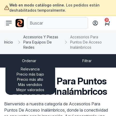
Web en modo catálogo online.
Los pedidos están
deshabilitados temporalmente.
0
ofertasinformatica.com
Cart
Accesorios Y Piezas
Accesorios Para
Inicio
Para Equipos De
Puntos De Acceso
Redes
Inalámbricos
Ordenar
Filtrar
Relevancia
Precio más bajo
Accesorios Para Puntos
Precio más alto
Más vendidos
De Acceso Inalámbricos
Mejor valorados
Bienvenido a nuestra categoría de Accesorios Para
Puntos De Acceso Inalámbricos, donde la conectividad