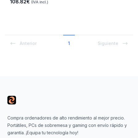
108.82€
(IVA incl.)
Anterior
1
Siguiente
Footer
Compra ordenadores de alto rendimiento al mejor precio.
Portátiles, PCs de sobremesa y gaming con envío rápido y
garantía. ¡Equipa tu tecnología hoy!