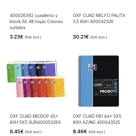
400026392 cuaderno y
OXF CUAD MIC.FO PAUTA
block A5 48 hojas Colores
3,5 80H 400042330
surtidos
3.23€
30.21€
(IVA incl.)
(IVA incl.)
OXF CUAD MICROP A5+
OXF CUAD PB1 A4+ 5X5
80H 5X5 SUR400053289
80H AZ/NG 400043525
6.45€
8.46€
(IVA incl.)
(IVA incl.)