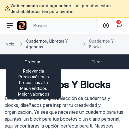
Web en modo catálogo online.
Los pedidos están
deshabilitados temporalmente.
0
ofertasinformatica.com
Cart
Cuadernos, Libretas Y
Cuadernos Y
Inicio
Agendas
Blocks
Ordenar
Filtrar
Relevancia
Precio más bajo
Cuadernos Y Blocks
Precio más alto
Más vendidos
Mejor valorados
Descubre nuestra amplia selección de cuadernos y
blocks, diseñados para inspirar tu creatividad y
organización. Ya sea que necesites un cuaderno para tus
apuntes, un block para tus bocetos o un diario personal,
aquí encontrarás la opción perfecta para ti. Nuestros