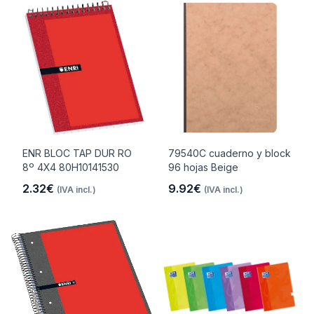
ENR BLOC TAP DUR RO
79540C cuaderno y block
8º 4X4 80H10141530
96 hojas Beige
2.32€
9.92€
(IVA incl.)
(IVA incl.)