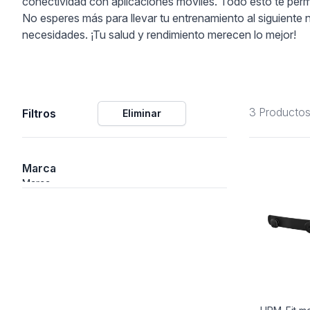
conectividad con aplicaciones móviles. Todo esto te perm
No esperes más para llevar tu entrenamiento al siguiente 
ción
necesidades. ¡Tu salud y rendimiento merecen lo mejor!
3 Producto
Filtros
Eliminar
áficos
ión
Marca
Marca
nal