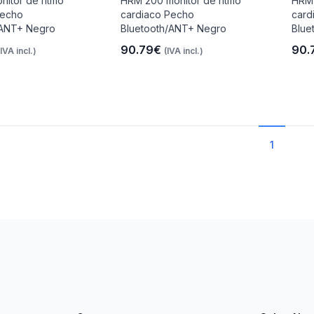
nitor de ritmo
HRM 200 monitor de ritmo
HRM 
Pecho
cardiaco Pecho
card
/ANT+ Negro
Bluetooth/ANT+ Negro
Blue
90.79€
90.
(IVA incl.)
(IVA incl.)
1