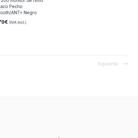
200 monitor de ritmo
iaco Pecho
tooth/ANT+ Negro
79€
(IVA incl.)
Siguiente