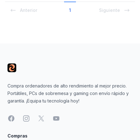
Anterior
1
Siguiente
Footer
Compra ordenadores de alto rendimiento al mejor precio.
Portátiles, PCs de sobremesa y gaming con envío rápido y
garantía. ¡Equipa tu tecnología hoy!
Facebook
Instagram
X
YouTube
Compras