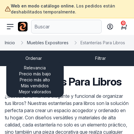
Web en modo catálogo online.
Los pedidos están
deshabilitados temporalmente.
0
ofertasinformatica.com
Cart
Inicio
Muebles Expositores
Estanterías Para Libros
Ordenar
Filtrar
Relevancia
Precio más bajo
Estanterías Para Libros
Precio más alto
Más vendidos
Mejor valorados
¿Buscas una manera elegante y funcional de organizar
tus libros? Nuestras estanterías para libros son la solución
perfecta para crear un espacio acogedor y ordenado en
tu hogar. Con diseños versátiles y materiales de alta
calidad, cada estantería no solo es un elemento práctico,
sino también una pieza decorativa que realza cualquier