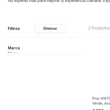
No esperes más para mejorar tu experiencia culinaria. Exp
ción
2 Productos
Filtros
Eliminar
áficos
Marca
ión
Marca
Prior A19
Verde, Ace
nal