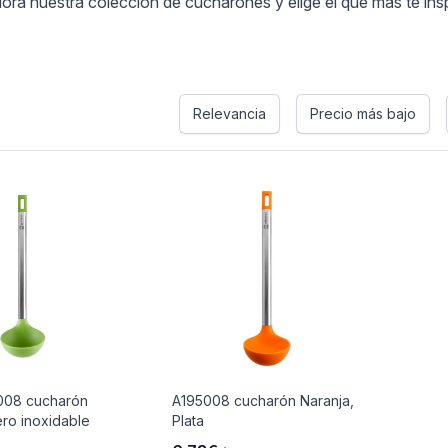
lora nuestra colección de cucharones y elige el que más te ins
Relevancia
Precio más bajo
7008 cucharón
A195008 cucharón Naranja,
ro inoxidable
Plata