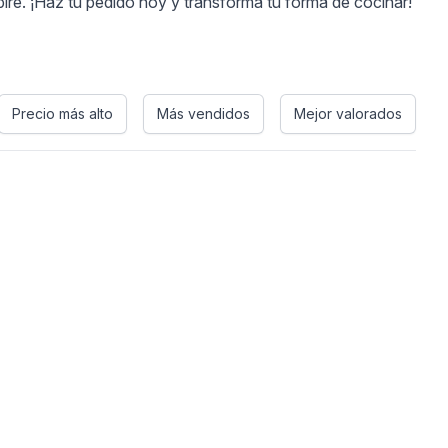
pire. ¡Haz tu pedido hoy y transforma tu forma de cocinar!
Precio más alto
Más vendidos
Mejor valorados