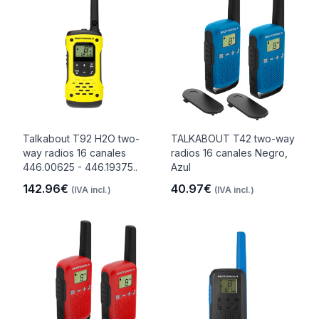
Talkabout T92 H2O two-
TALKABOUT T42 two-way
way radios 16 canales
radios 16 canales Negro,
446.00625 - 446.19375..
Azul
142.96€
40.97€
(IVA incl.)
(IVA incl.)