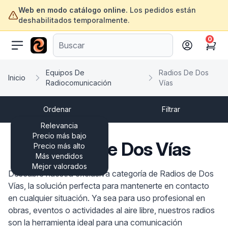
Web en modo catálogo online.
Los pedidos están
deshabilitados temporalmente.
0
ofertasinformatica.com
Cart
Equipos De
Radios De Dos
Inicio
Radiocomunicación
Vías
Ordenar
Filtrar
Relevancia
Precio más bajo
Radios De Dos Vías
Precio más alto
Más vendidos
Mejor valorados
Descubre nuestra exclusiva categoría de Radios de Dos
Vías, la solución perfecta para mantenerte en contacto
en cualquier situación. Ya sea para uso profesional en
obras, eventos o actividades al aire libre, nuestros radios
son la herramienta ideal para una comunicación