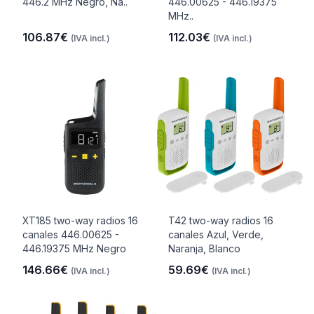
446.2 MHz Negro, Na..
446.00625 - 446.19375
MHz..
106.87€
112.03€
(IVA incl.)
(IVA incl.)
XT185 two-way radios 16
T42 two-way radios 16
canales 446.00625 -
canales Azul, Verde,
446.19375 MHz Negro
Naranja, Blanco
146.66€
59.69€
(IVA incl.)
(IVA incl.)