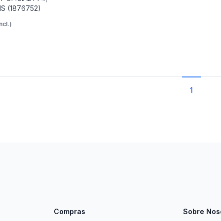
S (1876752)
ncl.)
1
Compras
Sobre Nos