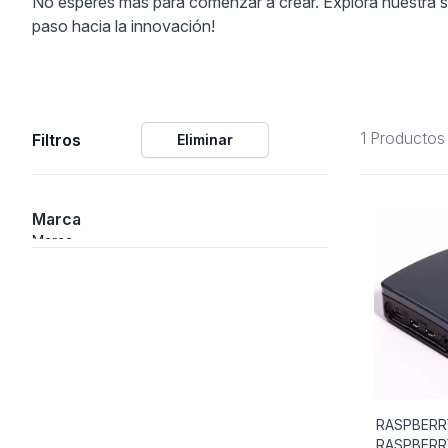
No esperes más para comenzar a crear. Explora nuestra se
paso hacia la innovación!
ción
1 Productos
Filtros
Eliminar
áficos
ión
Marca
Marca
RASPBERR
RASPBERRY
nal