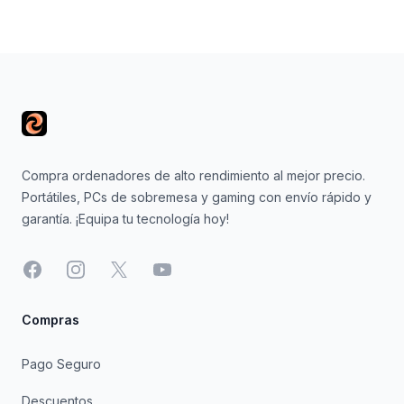
Footer
Compra ordenadores de alto rendimiento al mejor precio.
Portátiles, PCs de sobremesa y gaming con envío rápido y
garantía. ¡Equipa tu tecnología hoy!
Facebook
Instagram
X
YouTube
Compras
Pago Seguro
Descuentos