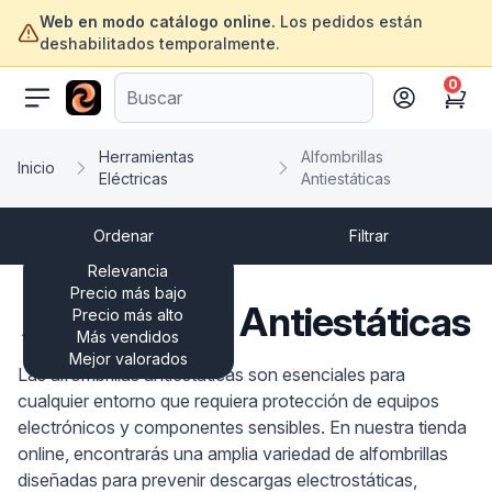
Web en modo catálogo online.
Los pedidos están
deshabilitados temporalmente.
0
ofertasinformatica.com
Cart
Herramientas
Alfombrillas
Inicio
Eléctricas
Antiestáticas
Ordenar
Filtrar
Relevancia
Precio más bajo
Alfombrillas Antiestáticas
Precio más alto
Más vendidos
Mejor valorados
Las alfombrillas antiestáticas son esenciales para
cualquier entorno que requiera protección de equipos
electrónicos y componentes sensibles. En nuestra tienda
online, encontrarás una amplia variedad de alfombrillas
diseñadas para prevenir descargas electrostáticas,