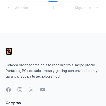
Anterior
1
Siguiente
Footer
Compra ordenadores de alto rendimiento al mejor precio.
Portátiles, PCs de sobremesa y gaming con envío rápido y
garantía. ¡Equipa tu tecnología hoy!
Facebook
Instagram
X
YouTube
Compras