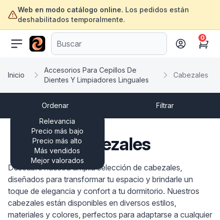
Web en modo catálogo online.
Los pedidos están
deshabilitados temporalmente.
0
ofertasinformatica.com
Cart
Accesorios Para Cepillos De
Inicio
Cabezales
Dientes Y Limpiadores Linguales
Ordenar
Filtrar
Relevancia
Precio más bajo
Cabezales
Precio más alto
Más vendidos
Mejor valorados
Descubre nuestra amplia selección de cabezales,
diseñados para transformar tu espacio y brindarle un
toque de elegancia y confort a tu dormitorio. Nuestros
cabezales están disponibles en diversos estilos,
materiales y colores, perfectos para adaptarse a cualquier