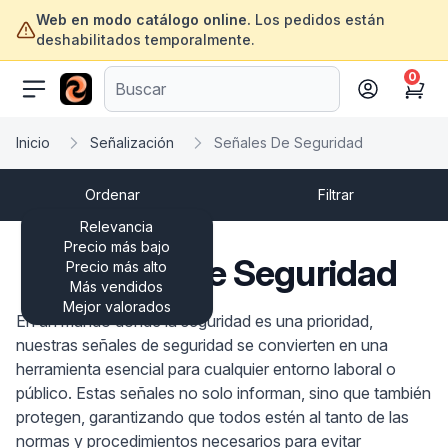
Web en modo catálogo online.
Los pedidos están
deshabilitados temporalmente.
0
ofertasinformatica.com
Cart
Inicio
Señalización
Señales De Seguridad
Ordenar
Filtrar
Relevancia
Precio más bajo
Señales De Seguridad
Precio más alto
Más vendidos
Mejor valorados
En un mundo donde la seguridad es una prioridad,
nuestras señales de seguridad se convierten en una
herramienta esencial para cualquier entorno laboral o
público. Estas señales no solo informan, sino que también
protegen, garantizando que todos estén al tanto de las
normas y procedimientos necesarios para evitar