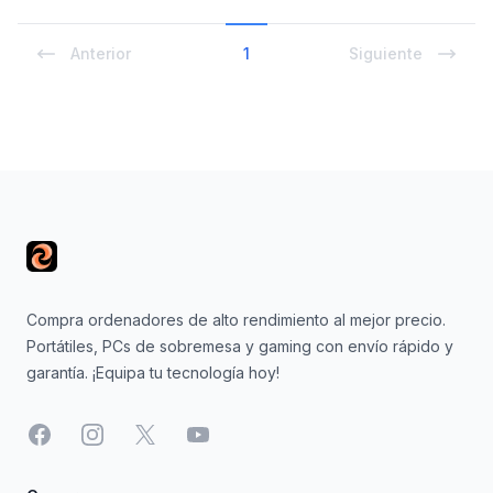
Anterior
1
Siguiente
Footer
Compra ordenadores de alto rendimiento al mejor precio.
Portátiles, PCs de sobremesa y gaming con envío rápido y
garantía. ¡Equipa tu tecnología hoy!
Facebook
Instagram
X
YouTube