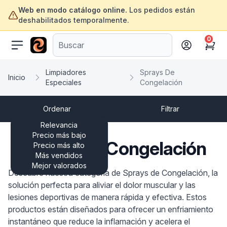
Web en modo catálogo online.
Los pedidos están
deshabilitados temporalmente.
0
ofertasinformatica.com
Cart
Limpiadores
Sprays De
Inicio
Especiales
Congelación
Ordenar
Filtrar
Relevancia
Precio más bajo
Sprays De Congelación
Precio más alto
Más vendidos
Mejor valorados
Descubre nuestra categoría de Sprays de Congelación, la
solución perfecta para aliviar el dolor muscular y las
lesiones deportivas de manera rápida y efectiva. Estos
productos están diseñados para ofrecer un enfriamiento
instantáneo que reduce la inflamación y acelera el