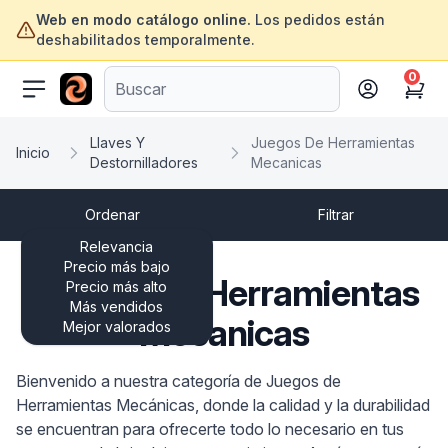
Web en modo catálogo online.
Los pedidos están
deshabilitados temporalmente.
0
ofertasinformatica.com
Cart
Llaves Y
Juegos De Herramientas
Inicio
Destornilladores
Mecanicas
Ordenar
Filtrar
Relevancia
Precio más bajo
Juegos De Herramientas
Precio más alto
Más vendidos
Mecanicas
Mejor valorados
Bienvenido a nuestra categoría de Juegos de
Herramientas Mecánicas, donde la calidad y la durabilidad
se encuentran para ofrecerte todo lo necesario en tus