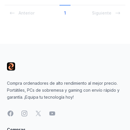
Anterior
1
Siguiente
Footer
Compra ordenadores de alto rendimiento al mejor precio.
Portátiles, PCs de sobremesa y gaming con envío rápido y
garantía. ¡Equipa tu tecnología hoy!
Facebook
Instagram
X
YouTube
Compras