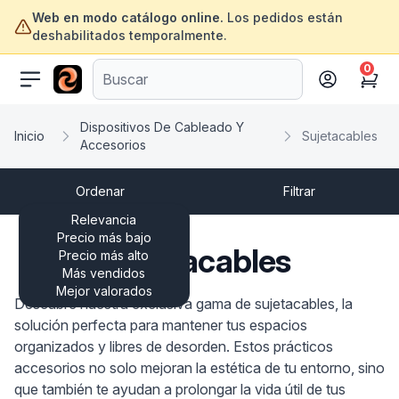
Web en modo catálogo online.
Los pedidos están
deshabilitados temporalmente.
0
ofertasinformatica.com
Cart
Dispositivos De Cableado Y
Inicio
Sujetacables
Accesorios
Ordenar
Filtrar
Relevancia
Precio más bajo
Sujetacables
Precio más alto
Más vendidos
Mejor valorados
Descubre nuestra exclusiva gama de sujetacables, la
solución perfecta para mantener tus espacios
organizados y libres de desorden. Estos prácticos
accesorios no solo mejoran la estética de tu entorno, sino
que también te ayudan a prolongar la vida útil de tus