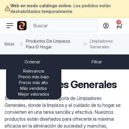
Web en modo catálogo online.
Los pedidos están
deshabilitados temporalmente.
0
ofertasinformatica.com
Cart
Productos De Limpieza
Limpiadores
Inicio
Para El Hogar
Generales
Ordenar
Filtrar
Relevancia
Precio más bajo
Limpiadores Generales
Precio más alto
Más vendidos
Mejor valorados
Bienvenido a nuestra categoría de Limpiadores
Generales, donde la limpieza y el cuidado de tu hogar se
convierten en una tarea sencilla y efectiva. Nuestros
productos están diseñados para ofrecerte la máxima
eficacia en la eliminación de suciedad y manchas,