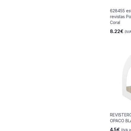
628455 es
revistas Po
Coral
8.22€
(IVA
REVISTER
OPACO B
4.5€
(IVA i