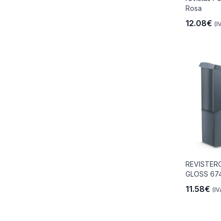
Rosa
12.08€
(I
io
 Libre
les Y
REVISTER
GLOSS 674
Y
11.58€
(IV