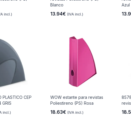
Blanco
Azul
13.94€
13.
VA incl.)
(IVA incl.)
O PLASTICO CEP
WOW estante para revistas
8578
 GRIS
Poliestireno (PS) Rosa
revi
18.63€
18.
A incl.)
(IVA incl.)