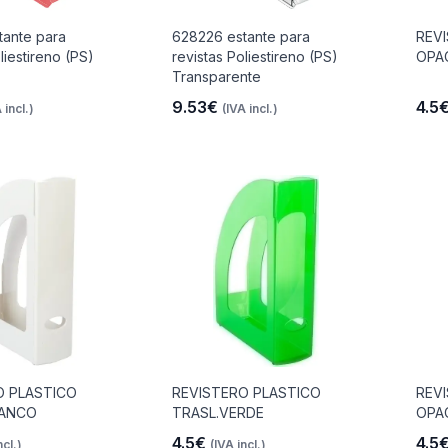
tante para
628226 estante para
REV
liestireno (PS)
revistas Poliestireno (PS)
OPA
Transparente
9.53€
4.5
 incl.)
(IVA incl.)
O PLASTICO
REVISTERO PLASTICO
REV
LANCO
TRASL.VERDE
OPA
4.5€
4.5
ncl.)
(IVA incl.)