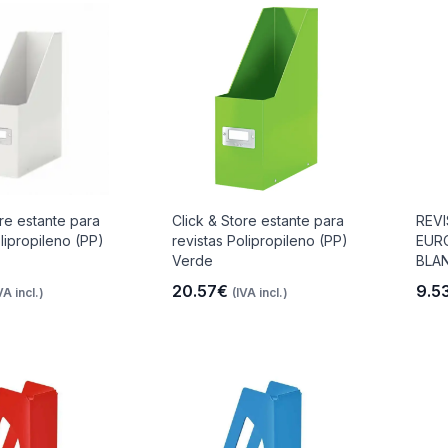
ore estante para
Click & Store estante para
REV
lipropileno (PP)
revistas Polipropileno (PP)
EUR
Verde
BLA
20.57€
9.5
VA incl.)
(IVA incl.)