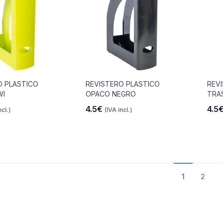
O PLASTICO
REVISTERO PLASTICO
REV
WI
OPACO NEGRO
TRA
4.5€
4.5
ncl.)
(IVA incl.)
1
2