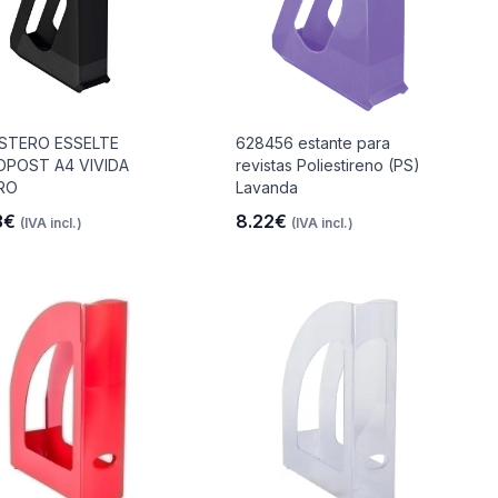
ISTERO ESSELTE
628456 estante para
OPOST A4 VIVIDA
revistas Poliestireno (PS)
RO
Lavanda
3€
8.22€
(IVA incl.)
(IVA incl.)