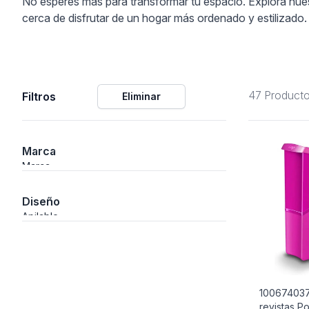
No esperes más para transformar tu espacio. Explora nuest
cerca de disfrutar de un hogar más ordenado y estilizado.
ción
47 Product
Filtros
Eliminar
áficos
ión
Marca
Marca
Diseño
Apilable
100674037
revistas Po
nal