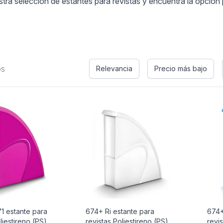
ra selección de estantes para revistas y encuentra la opción p
os
Relevancia
Precio más bajo
1 estante para
674+ Ri estante para
674+
liestireno (PS)
revistas Poliestireno (PS)
revis