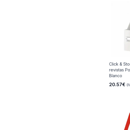
Click & St
revistas Po
Blanco
20.57€
(I