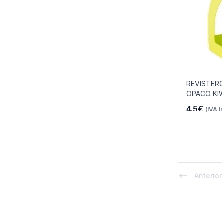
REVISTER
OPACO KI
4.5€
(IVA i
Anterior