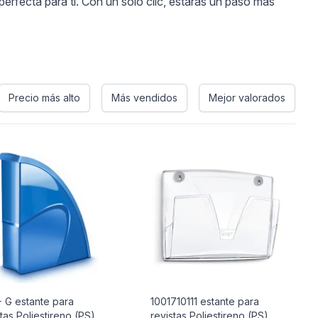
erfecta para ti. Con un solo clic, estarás un paso más
Precio más alto
Más vendidos
Mejor valorados
 G estante para
1001710111 estante para
tas Poliestireno (PS)
revistas Poliestireno (PS)