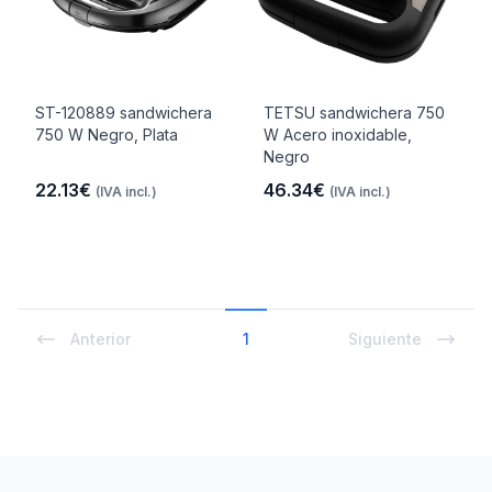
ST-120889 sandwichera
TETSU sandwichera 750
750 W Negro, Plata
W Acero inoxidable,
Negro
22.13€
46.34€
(IVA incl.)
(IVA incl.)
Anterior
1
Siguiente
Footer