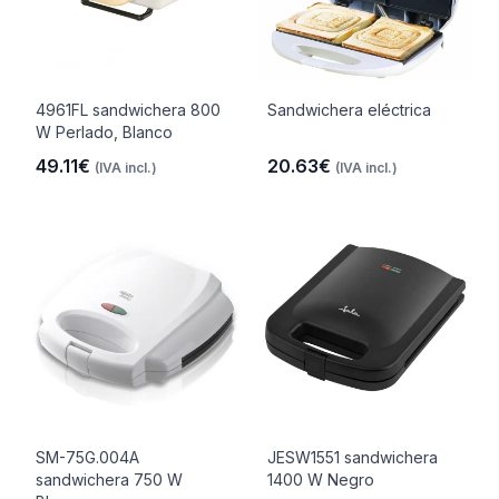
4961FL sandwichera 800
Sandwichera eléctrica
W Perlado, Blanco
49.11€
20.63€
(IVA incl.)
(IVA incl.)
SM-75G.004A
JESW1551 sandwichera
sandwichera 750 W
1400 W Negro