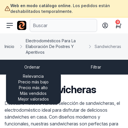
Web en modo catálogo online.
Los pedidos están
deshabilitados temporalmente.
0
ofertasinformatica.com
Cart
Electrodomésticos Para La
Inicio
Elaboración De Postres Y
Sandwicheras
Aperitivos
Ordenar
Filtrar
Relevancia
Precio más bajo
Sandwicheras
Precio más alto
Más vendidos
Mejor valorados
Descubre nuestra variada selección de sandwicheras, el
electrodoméstico ideal para disfrutar de deliciosos
sándwiches en casa. Con diseños modernos y
funcionales, nuestras sandwicheras son perfectas para