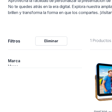
Aprovecha la facilidad de personalizar la presentación de
No te quedes atrás en la era digital. Explora nuestra ampl
ción
brillen y transforma la forma en que los compartes. ¡Visíta
1 Productos
Filtros
Eliminar
áficos
ión
Marca
Marca
nal