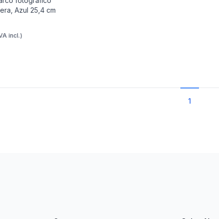
rco fotográfico
dera, Azul 25,4 cm
IVA incl.)
1