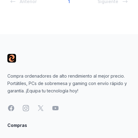
Anterior
1
Siguiente
Footer
Compra ordenadores de alto rendimiento al mejor precio.
Portátiles, PCs de sobremesa y gaming con envío rápido y
garantía. ¡Equipa tu tecnología hoy!
Facebook
Instagram
X
YouTube
Compras