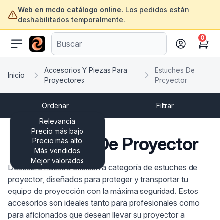
Web en modo catálogo online.
Los pedidos están
deshabilitados temporalmente.
0
ofertasinformatica.com
Cart
Accesorios Y Piezas Para
Estuches De
Inicio
Proyectores
Proyector
Ordenar
Filtrar
Relevancia
Precio más bajo
Estuches De Proyector
Precio más alto
Más vendidos
Mejor valorados
Descubre nuestra exclusiva categoría de estuches de
proyector, diseñados para proteger y transportar tu
equipo de proyección con la máxima seguridad. Estos
accesorios son ideales tanto para profesionales como
para aficionados que desean llevar su proyector a