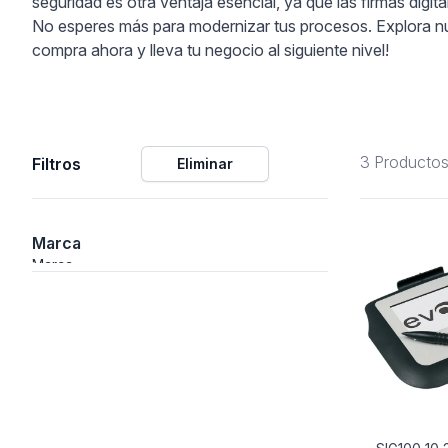
seguridad es otra ventaja esencial, ya que las firmas digit
No esperes más para modernizar tus procesos. Explora nue
ción
compra ahora y lleva tu negocio al siguiente nivel!
3 Producto
Filtros
Eliminar
áficos
ión
Marca
Marca
nal