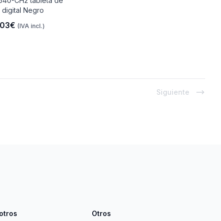
40-CH2 tableta de
 digital Negro
.03€
(IVA incl.)
Siguiente
otros
Otros