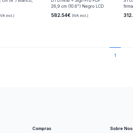
2 cm (4") Blanco,
DTU1141B + Sign Pro PDF
STU5
D
26,9 cm (10.6") Negro LCD
firma
582.54€
312
IVA incl.)
(IVA incl.)
1
Compras
Sobre Nos