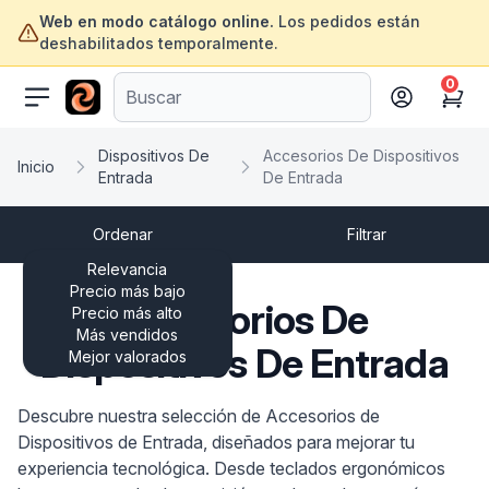
Web en modo catálogo online.
Los pedidos están
deshabilitados temporalmente.
0
ofertasinformatica.com
Cart
Dispositivos De
Accesorios De Dispositivos
Inicio
Entrada
De Entrada
Ordenar
Filtrar
Relevancia
Precio más bajo
Accesorios De
Precio más alto
Más vendidos
Dispositivos De Entrada
Mejor valorados
Descubre nuestra selección de Accesorios de
Dispositivos de Entrada, diseñados para mejorar tu
experiencia tecnológica. Desde teclados ergonómicos