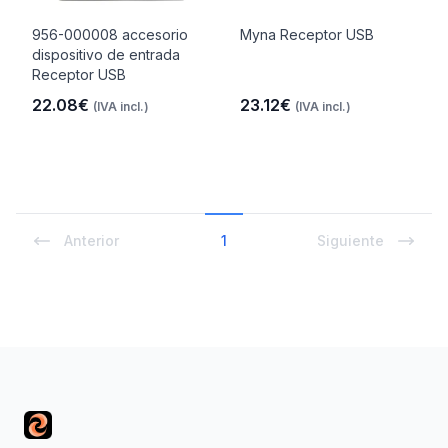
956-000008 accesorio
Myna Receptor USB
dispositivo de entrada
Receptor USB
22.08€
23.12€
(IVA incl.)
(IVA incl.)
Anterior
1
Siguiente
Footer