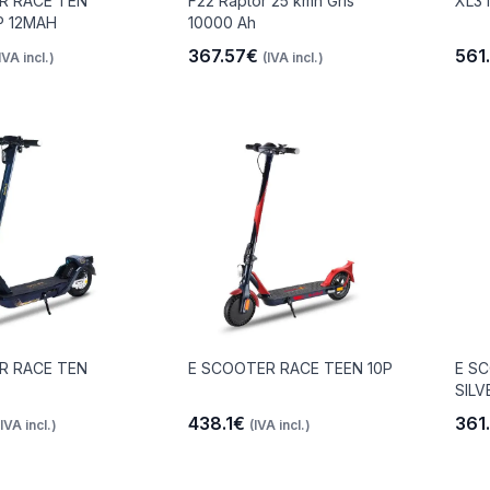
R RACE TEN
F22 Raptor 25 kmh Gris
XL3 
P 12MAH
10000 Ah
367.57€
561
IVA incl.)
(IVA incl.)
R RACE TEN
E SCOOTER RACE TEEN 10P
E S
SILV
438.1€
361
(IVA incl.)
(IVA incl.)