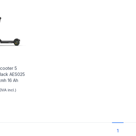
Scooter 5
lack AES025
kmh 16 Ah
(IVA incl.)
1