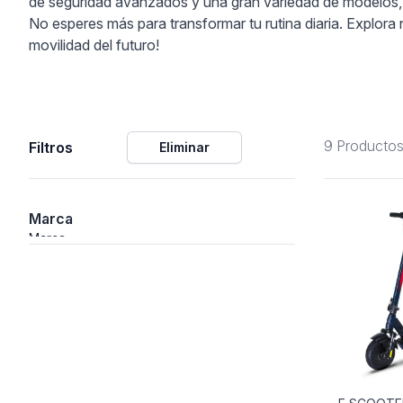
de seguridad avanzados y una gran variedad de modelos, la
No esperes más para transformar tu rutina diaria. Explora 
ción
movilidad del futuro!
9 Producto
Filtros
Eliminar
áficos
ión
Marca
Marca
nal