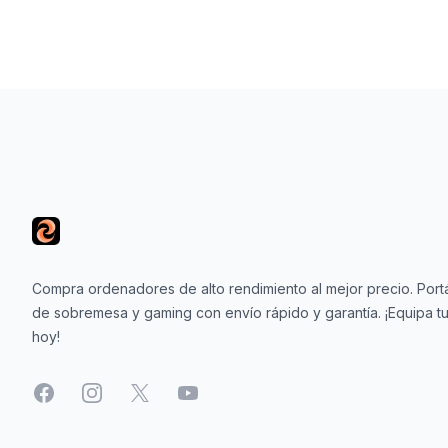
Footer
Compra ordenadores de alto rendimiento al mejor precio. Portá
de sobremesa y gaming con envío rápido y garantía. ¡Equipa tu
hoy!
Facebook
Instagram
X
YouTube