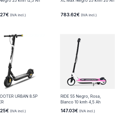
Negro 25 kmh 12,5 Ah
XL Max Negro 25 kmh 20 Ah
.27€
783.62€
(IVA incl.)
(IVA incl.)
COOTER URBAN 8.5P
RIDE 55 Negro, Rosa,
ER
Blanco 10 kmh 4,5 Ah
.25€
147.03€
(IVA incl.)
(IVA incl.)