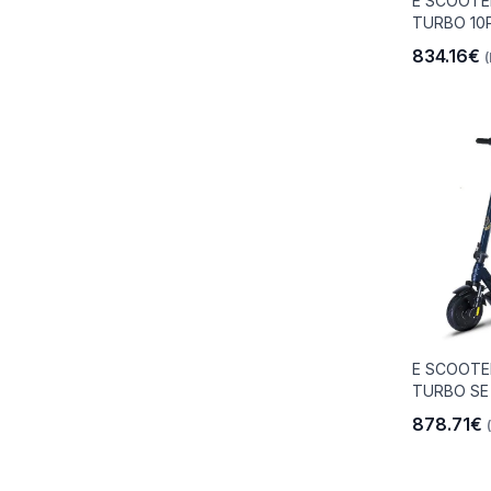
E SCOOTE
TURBO 10
834.16€
(
io
 Libre
les Y
E SCOOTE
TURBO SE
Y
878.71€