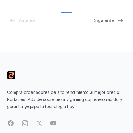
Anterior
1
Siguiente
Footer
Compra ordenadores de alto rendimiento al mejor precio.
Portátiles, PCs de sobremesa y gaming con envío rápido y
garantía. ¡Equipa tu tecnología hoy!
Facebook
Instagram
X
YouTube