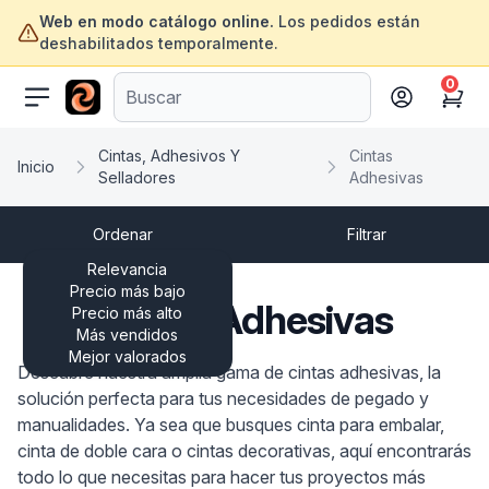
Web en modo catálogo online.
Los pedidos están
deshabilitados temporalmente.
0
ofertasinformatica.com
Cart
Cintas, Adhesivos Y
Cintas
Inicio
Selladores
Adhesivas
Ordenar
Filtrar
Relevancia
Precio más bajo
Cintas Adhesivas
Precio más alto
Más vendidos
Mejor valorados
Descubre nuestra amplia gama de cintas adhesivas, la
solución perfecta para tus necesidades de pegado y
manualidades. Ya sea que busques cinta para embalar,
cinta de doble cara o cintas decorativas, aquí encontrarás
todo lo que necesitas para hacer tus proyectos más