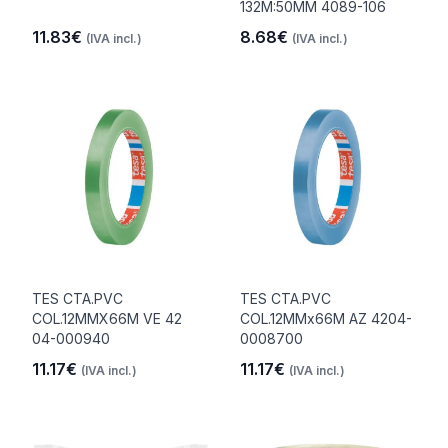
132M:50MM 4089-106
11.83€
8.68€
(IVA incl.)
(IVA incl.)
TES CTA.PVC
TES CTA.PVC
COL.12MMX66M VE 42
COL.12MMx66M AZ 4204-
04-000940
0008700
11.17€
11.17€
(IVA incl.)
(IVA incl.)