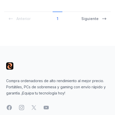
Anterior
1
Siguiente
Footer
Compra ordenadores de alto rendimiento al mejor precio.
Portátiles, PCs de sobremesa y gaming con envío rápido y
garantía. ¡Equipa tu tecnología hoy!
Facebook
Instagram
X
YouTube