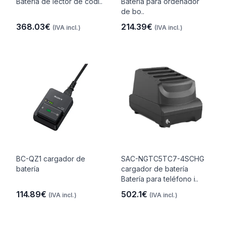
Batería de lector de códi..
Batería para ordenador
de bo..
368.03€
214.39€
(IVA incl.)
(IVA incl.)
BC-QZ1 cargador de
SAC-NGTC5TC7-4SCHG
batería
cargador de batería
Batería para teléfono i..
114.89€
502.1€
(IVA incl.)
(IVA incl.)