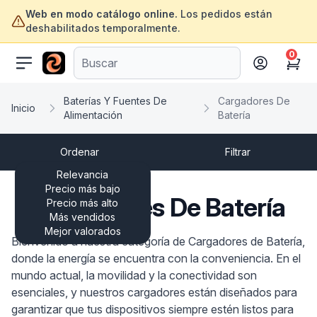
Web en modo catálogo online.
Los pedidos están
deshabilitados temporalmente.
0
ofertasinformatica.com
Cart
Baterías Y Fuentes De
Cargadores De
Inicio
Alimentación
Batería
Ordenar
Filtrar
Relevancia
Precio más bajo
Cargadores De Batería
Precio más alto
Más vendidos
Mejor valorados
Bienvenido a nuestra categoría de Cargadores de Batería,
donde la energía se encuentra con la conveniencia. En el
mundo actual, la movilidad y la conectividad son
esenciales, y nuestros cargadores están diseñados para
garantizar que tus dispositivos siempre estén listos para