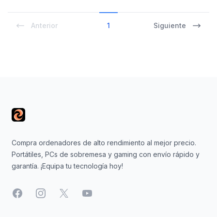
Anterior
1
Siguiente
Footer
Compra ordenadores de alto rendimiento al mejor precio.
Portátiles, PCs de sobremesa y gaming con envío rápido y
garantía. ¡Equipa tu tecnología hoy!
Facebook
Instagram
X
YouTube