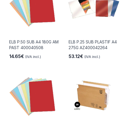
ELB P.50 SUB A4 180G AM
ELB P.25 SUB PLASTIF A4
PAST 400040508
275G AZ400042264
14.65€
53.12€
(IVA incl.)
(IVA incl.)