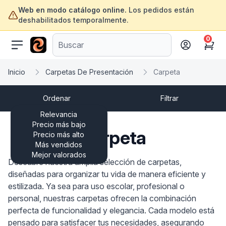
Web en modo catálogo online.
Los pedidos están
deshabilitados temporalmente.
0
ofertasinformatica.com
Cart
Inicio
Carpetas De Presentación
Carpeta
Ordenar
Filtrar
Relevancia
Precio más bajo
Carpeta
Precio más alto
Más vendidos
Mejor valorados
Descubre nuestra amplia selección de carpetas,
diseñadas para organizar tu vida de manera eficiente y
estilizada. Ya sea para uso escolar, profesional o
personal, nuestras carpetas ofrecen la combinación
perfecta de funcionalidad y elegancia. Cada modelo está
pensado para satisfacer tus necesidades, asegurando