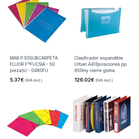
MAR P.50SUBCARPETA
Clasificador expandible
FLUOR FºFUCSIA - 50
Urban A413posiciones pp
pieza(s) - 0480FU
650my cierre goma..
5.37€
126.02€
(IVA incl.)
(IVA incl.)