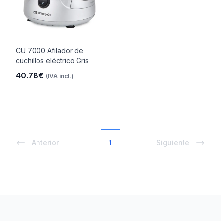
CU 7000 Afilador de
cuchillos eléctrico Gris
40.78€
(IVA incl.)
Anterior
1
Siguiente
Footer