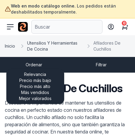
Web en modo catálogo online.
Los pedidos están
deshabilitados temporalmente.
0
ofertasinformatica.com
Cart
Utensilios Y Herramientas
Afiladores De
Inicio
De Cocina
Cuchillos
Ordenar
Filtrar
Relevancia
Precio más bajo
Afiladores De Cuchillos
Precio más alto
Más vendidos
Mejor valorados
Descubre la importancia de mantener tus utensilios de
cocina en perfecto estado con nuestros afiladores de
cuchillos. Un cuchillo afilado no solo facilita la
preparación de alimentos, sino que también garantiza la
seguridad al cocinar. En nuestra tienda online, te