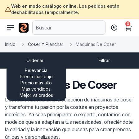
Web en modo catálogo online.
Los pedidos están
deshabilitados temporalmente.
0
ofertasinformatica.com
Cart
Inicio
Coser Y Planchar
Máquinas De Coser
Ordenar
Filtrar
Relevancia
Precio más bajo
Máquinas De Coser
Precio más alto
Más vendidos
Mejor valorados
Descubre nuestra amplia selección de máquinas de coser
y transforma tu pasión por la costura en proyectos
increíbles. Ya seas principiante o experto, contamos con
modelos que se adaptan a tus necesidades, ofreciéndote
la calidad y la innovación que buscas para crear prendas
únicas y personalizadas.