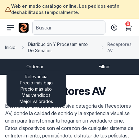
Web en modo catálogo online.
Los pedidos están
deshabilitados temporalmente.
0
ofertasinformatica.com
Cart
Distribución Y Procesamiento
Receptores
Inicio
De Señales
AV
Ordenar
Filtrar
Relevancia
Precio más bajo
Receptores AV
Precio más alto
Más vendidos
Mejor valorados
Bienvenido a nuestra exclusiva categoría de Receptores
AV, donde la calidad de sonido y la experiencia visual se
unen para transformar tu hogar en un verdadero cine.
Estos dispositivos son el corazón de cualquier sistema de
entretenimiento, permitiéndote disfrutar de tus películas,