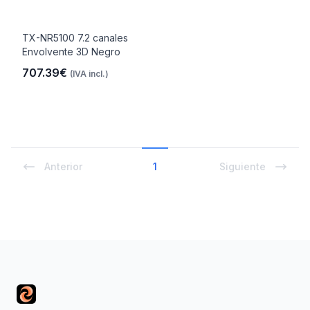
TX-NR5100 7.2 canales
Envolvente 3D Negro
707.39€
(IVA incl.)
Anterior
1
Siguiente
Footer