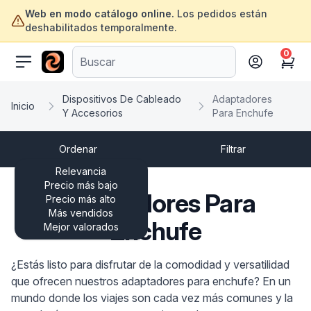
Web en modo catálogo online.
Los pedidos están
deshabilitados temporalmente.
0
ofertasinformatica.com
Cart
Dispositivos De Cableado
Adaptadores
Inicio
Y Accesorios
Para Enchufe
Ordenar
Filtrar
Relevancia
Precio más bajo
Adaptadores Para
Precio más alto
Más vendidos
Enchufe
Mejor valorados
¿Estás listo para disfrutar de la comodidad y versatilidad
que ofrecen nuestros adaptadores para enchufe? En un
mundo donde los viajes son cada vez más comunes y la