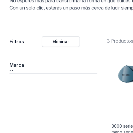
No esperes más para transformar la forma en que cuidas t
Con un solo clic, estarás un paso más cerca de lucir siem
ción
3 Producto
Filtros
Eliminar
áficos
ión
Marca
Marca
3000 seri
mano seri
nal