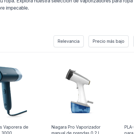
u ropa. Explora nuestra selección de vaporizadores para ropa 
pre impecable.
s
Relevancia
Precio más bajo
es Vaporera de
Niagara Pro Vaporizador
PLA-
e 3000
manual de prendas 0,2 L
para