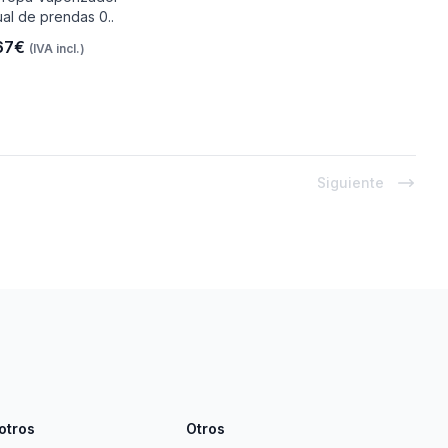
al de prendas 0..
67€
(IVA incl.)
Siguiente
otros
Otros