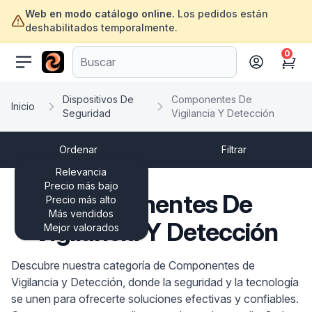
Web en modo catálogo online.
Los pedidos están
deshabilitados temporalmente.
0
ofertasinformatica.com
Cart
Dispositivos De
Componentes De
Inicio
Seguridad
Vigilancia Y Detección
Ordenar
Filtrar
Relevancia
Precio más bajo
Componentes De
Precio más alto
Más vendidos
Vigilancia Y Detección
Mejor valorados
Descubre nuestra categoría de Componentes de
Vigilancia y Detección, donde la seguridad y la tecnología
se unen para ofrecerte soluciones efectivas y confiables.