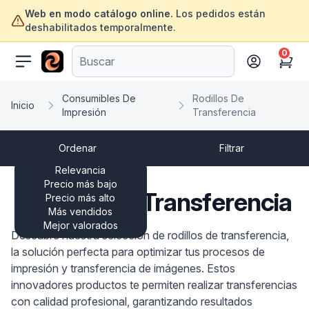
Web en modo catálogo online.
Los pedidos están
deshabilitados temporalmente.
0
ofertasinformatica.com
Cart
Consumibles De
Rodillos De
Inicio
Impresión
Transferencia
Ordenar
Filtrar
Relevancia
Precio más bajo
Rodillos De Transferencia
Precio más alto
Más vendidos
Mejor valorados
Descubre nuestra selección de rodillos de transferencia,
la solución perfecta para optimizar tus procesos de
impresión y transferencia de imágenes. Estos
innovadores productos te permiten realizar transferencias
con calidad profesional, garantizando resultados