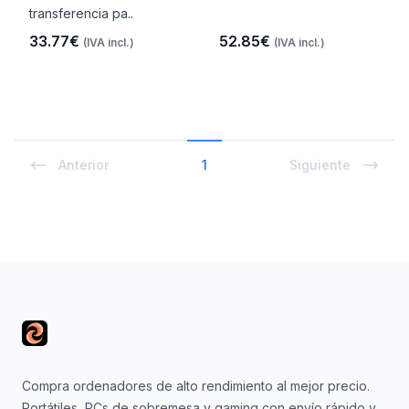
transferencia pa..
33.77€
52.85€
(IVA incl.)
(IVA incl.)
Anterior
1
Siguiente
Footer
Compra ordenadores de alto rendimiento al mejor precio.
Portátiles, PCs de sobremesa y gaming con envío rápido y