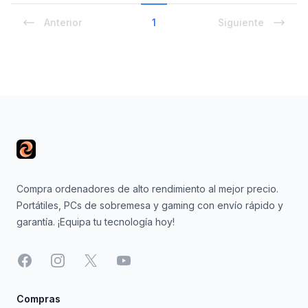
Anterior
1
Siguiente
Footer
Compra ordenadores de alto rendimiento al mejor precio.
Portátiles, PCs de sobremesa y gaming con envío rápido y
garantía. ¡Equipa tu tecnología hoy!
Facebook
Instagram
X
YouTube
Compras