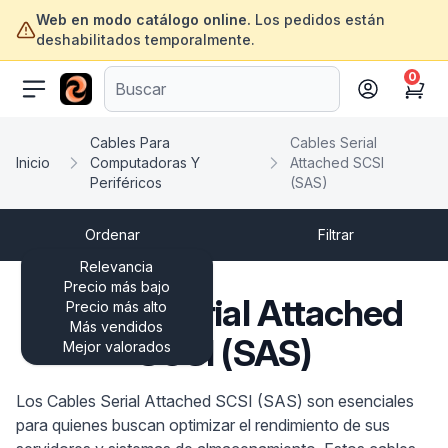
Web en modo catálogo online.
Los pedidos están
deshabilitados temporalmente.
0
ofertasinformatica.com
Cart
Cables Para
Cables Serial
Inicio
Computadoras Y
Attached SCSI
Periféricos
(SAS)
Ordenar
Filtrar
Relevancia
Precio más bajo
Cables Serial Attached
Precio más alto
Más vendidos
SCSI (SAS)
Mejor valorados
Los Cables Serial Attached SCSI (SAS) son esenciales
para quienes buscan optimizar el rendimiento de sus