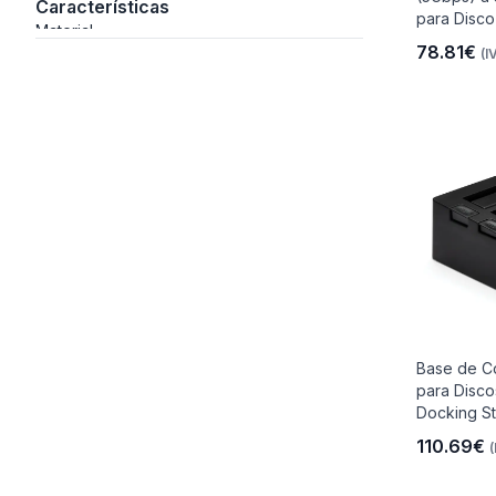
Características
para Disco 
Material
78.81€
(I
io
 Libre
les Y
Base de C
para Disco
Docking Sta
Y
110.69€
(