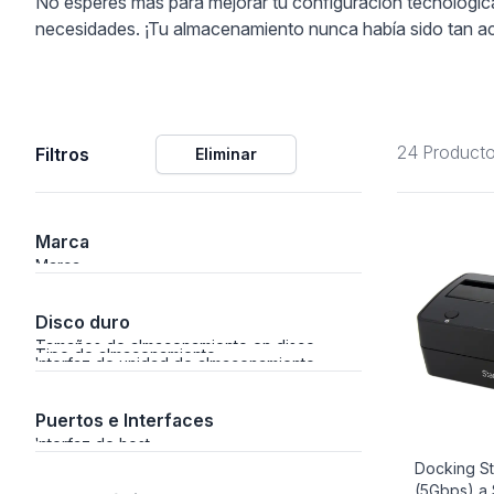
No esperes más para mejorar tu configuración tecnológica
necesidades. ¡Tu almacenamiento nunca había sido tan ac
ción
24 Product
Filtros
Eliminar
áficos
ión
Marca
Marca
Disco duro
Tamaños de almacenamiento en disco
Tipo de almacenamiento
Interfaz de unidad de almacenamiento
soportados
Puertos e Interfaces
Interfaz de host
Docking St
(5Gbps) a 
nal