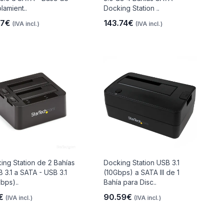
lamient..
Docking Station ..
.7€
143.74€
(IVA incl.)
(IVA incl.)
ing Station de 2 Bahías
Docking Station USB 3.1
B 3.1 a SATA - USB 3.1
(10Gbps) a SATA III de 1
bps)..
Bahía para Disc..
6€
90.59€
(IVA incl.)
(IVA incl.)