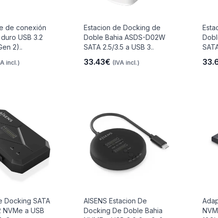
e de conexión
Estacion de Docking de
Esta
 duro USB 3.2
Doble Bahia ASDS-D02W
Dobl
Gen 2)..
SATA 2.5/3.5 a USB 3..
SATA
33.43€
33.
VA incl.)
(IVA incl.)
de Docking SATA
AISENS Estacion De
Adap
.2 NVMe a USB
Docking De Doble Bahia
NVMe