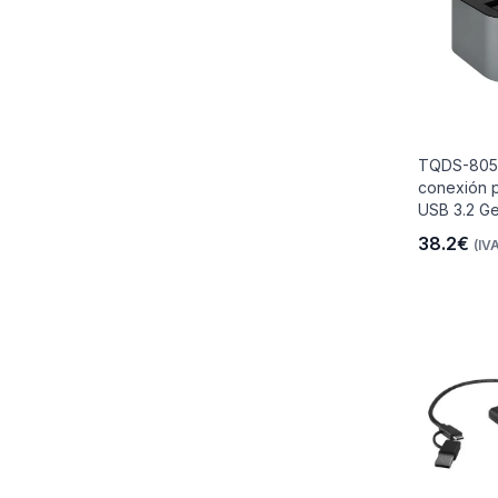
TQDS-805
conexión p
USB 3.2 Gen
38.2€
(IVA