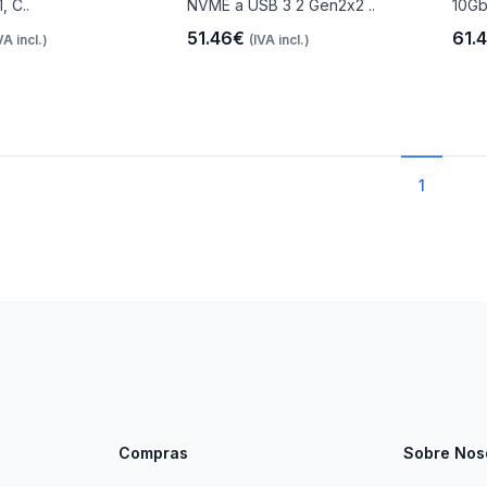
, C..
NVME a USB 3 2 Gen2x2 ..
10Gb
51.46€
61.
VA incl.)
(IVA incl.)
1
Compras
Sobre Nos