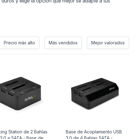
duros y elige la opción que mejor se adapte a tus
Precio más alto
Más vendidos
Mejor valorados
ing Station de 2 Bahías
Base de Acoplamiento USB
3.0 a SATA - Base de
3.0 de 4 Bahías SATA -