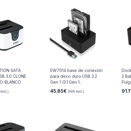
TION SATA
EW7014 base de conexión
Dock
USB 3.0 CLONE
para disco duro USB 3.2
2 Ba
O-BLANCO
Gen 1 (3.1 Gen 1..
Pulg
45.85€
91.
incl.)
(IVA incl.)