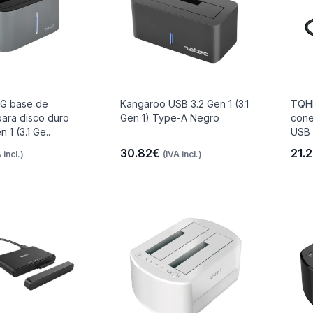
G base de
Kangaroo USB 3.2 Gen 1 (3.1
TQH
ara disco duro
Gen 1) Type-A Negro
cone
 1 (3.1 Ge..
USB 3
30.82€
21.
 incl.)
(IVA incl.)