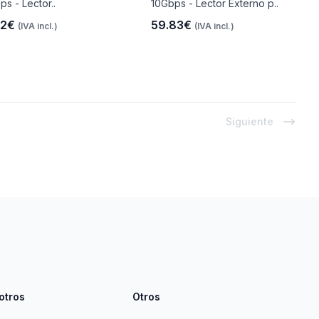
ps - Lector..
10Gbps - Lector Externo p..
42€
59.83€
(IVA incl.)
(IVA incl.)
Siguiente
otros
Otros