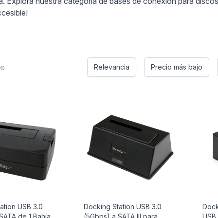
. Explora nuestra categoría de bases de conexión para discos 
cesible!
os
Relevancia
Precio más bajo
ation USB 3.0
Docking Station USB 3.0
Dock
SATA de 1 Bahía
(5Gbps) a SATA III para
USB 