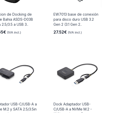
cion de Docking de
EW7013 base de conexión
e Bahia ASDS-D03B
para disco duro USB 3.2
 2.5/3.5 a USB 3..
Gen 2 (3.1 Gen 2..
65€
27.52€
(IVA incl.)
(IVA incl.)
tador USB-C/USB-A a
Dock Adaptador USB-
 M.2 y SATA 2.5/3.5in
C/USB-A a NVMe M.2 -