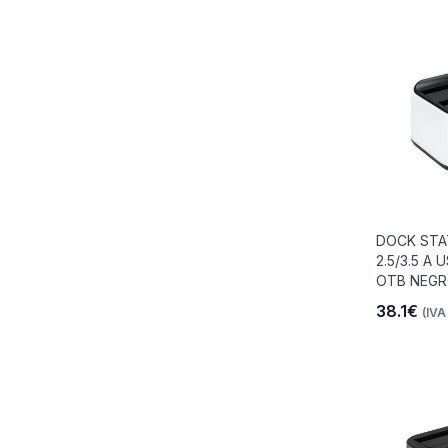
DOCK STA
2.5/3.5 A 
OTB NEGR
38.1€
(IVA 