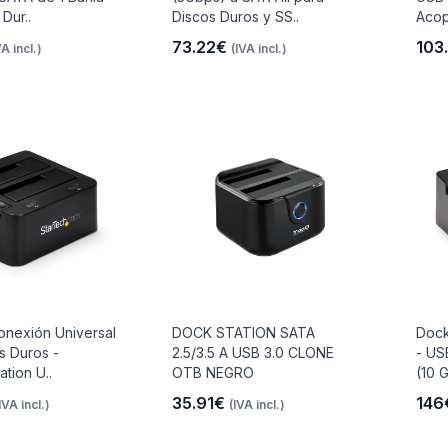
Dur..
Discos Duros y SS..
Acop
73.22€
103
VA incl.)
(IVA incl.)
onexión Universal
DOCK STATION SATA
Dock
s Duros -
2.5/3.5 A USB 3.0 CLONE
- US
tion U..
OTB NEGRO
(10 G
35.91€
14
IVA incl.)
(IVA incl.)