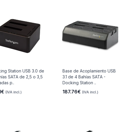
ing Station USB 3.0 de
Base de Acoplamiento USB
hías SATA de 2,5 o 3,5
3.1 de 4 Bahías SATA -
adas p..
Docking Station ..
11€
187.76€
(IVA incl.)
(IVA incl.)