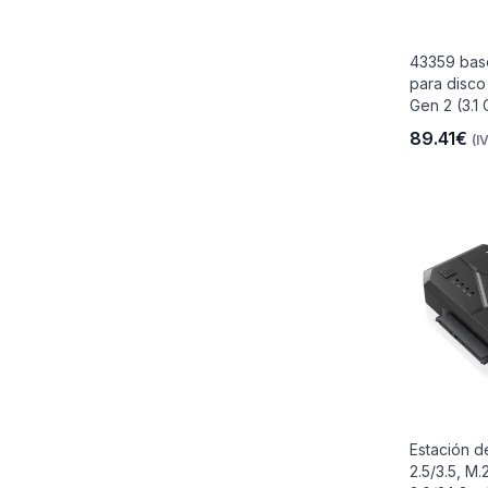
43359 bas
para disco
Gen 2 (3.1 
89.41€
(I
Estación 
2.5/3.5, M