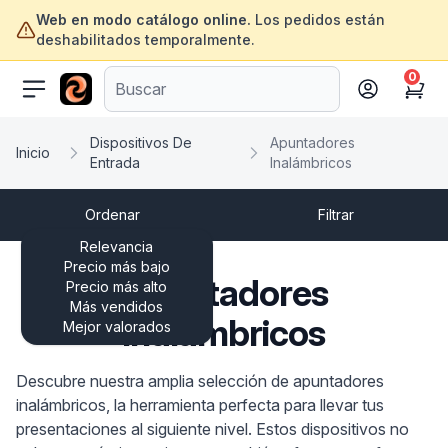
Web en modo catálogo online.
Los pedidos están
deshabilitados temporalmente.
0
ofertasinformatica.com
Cart
Dispositivos De
Apuntadores
Inicio
Entrada
Inalámbricos
Ordenar
Filtrar
Relevancia
Precio más bajo
Apuntadores
Precio más alto
Más vendidos
Inalámbricos
Mejor valorados
Descubre nuestra amplia selección de apuntadores
inalámbricos, la herramienta perfecta para llevar tus
presentaciones al siguiente nivel. Estos dispositivos no