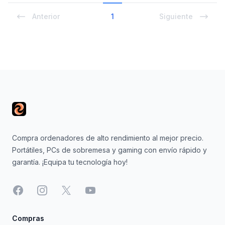
Anterior
1
Siguiente
Footer
Compra ordenadores de alto rendimiento al mejor precio.
Portátiles, PCs de sobremesa y gaming con envío rápido y
garantía. ¡Equipa tu tecnología hoy!
Facebook
Instagram
X
YouTube
Compras