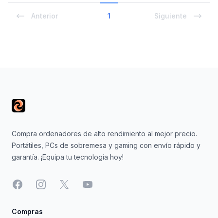
Anterior
1
Siguiente
Footer
Compra ordenadores de alto rendimiento al mejor precio.
Portátiles, PCs de sobremesa y gaming con envío rápido y
garantía. ¡Equipa tu tecnología hoy!
Facebook
Instagram
X
YouTube
Compras