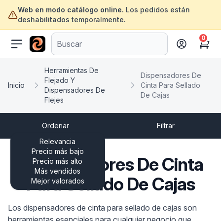
Web en modo catálogo online.
Los pedidos están
deshabilitados temporalmente.
0
ofertasinformatica.com
Cart
Herramientas De
Dispensadores De
Flejado Y
Inicio
Cinta Para Sellado
Dispensadores De
De Cajas
Flejes
Ordenar
Filtrar
Relevancia
Precio más bajo
Dispensadores De Cinta
Precio más alto
Más vendidos
Para Sellado De Cajas
Mejor valorados
Los dispensadores de cinta para sellado de cajas son
herramientas esenciales para cualquier negocio que