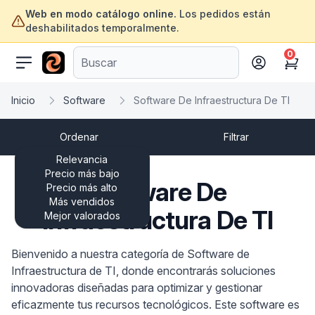
Web en modo catálogo online.
Los pedidos están
deshabilitados temporalmente.
0
ofertasinformatica.com
Cart
Inicio
Software
Software De Infraestructura De TI
Ordenar
Filtrar
Relevancia
Precio más bajo
Software De
Precio más alto
Más vendidos
Infraestructura De TI
Mejor valorados
Bienvenido a nuestra categoría de Software de
Infraestructura de TI, donde encontrarás soluciones
innovadoras diseñadas para optimizar y gestionar
eficazmente tus recursos tecnológicos. Este software es