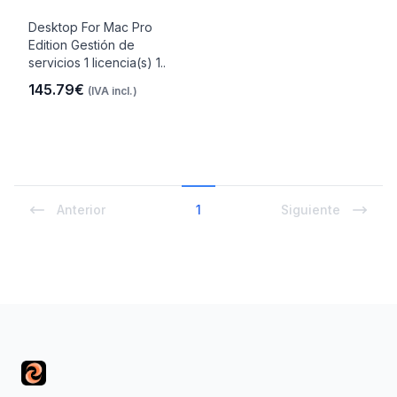
Desktop For Mac Pro
Edition Gestión de
servicios 1 licencia(s) 1..
145.79€
(IVA incl.)
Anterior
1
Siguiente
Footer