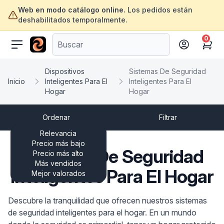
Web en modo catálogo online.
Los pedidos están
deshabilitados temporalmente.
0
ofertasinformatica.com
Cart
Dispositivos
Sistemas De Seguridad
Inicio
Inteligentes Para El
Inteligentes Para El
Hogar
Hogar
Ordenar
Filtrar
Relevancia
Precio más bajo
Sistemas De Seguridad
Precio más alto
Más vendidos
Inteligentes Para El Hogar
Mejor valorados
Descubre la tranquilidad que ofrecen nuestros sistemas
de seguridad inteligentes para el hogar. En un mundo